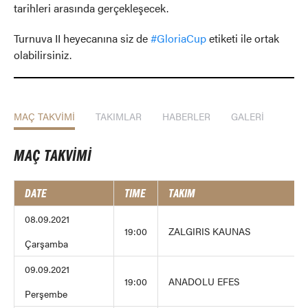
tarihleri arasında gerçekleşecek.
Turnuva II heyecanına siz de
#GloriaCup
etiketi ile ortak
olabilirsiniz.
MAÇ TAKVİMİ
TAKIMLAR
HABERLER
GALERİ
MAÇ TAKVİMİ
DATE
TIME
TAKIM
08.09.2021
19:00
ZALGIRIS KAUNAS
Çarşamba
09.09.2021
19:00
ANADOLU EFES
Perşembe