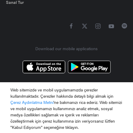
Sanal Tur
Download our mobile applications
Web sitemizde ve mobil uygulamamızda çerezler
Bize Ulaşın 0 242 710 50 00
kullanılmaktadır. Çerezler hakkında detaylı bilgi almak için
Çerez Aydınlatma Metni
'ne bakmanızı rica ederiz. Web sitemizi
ve mobil uygulamamızı kullanımınızı analiz etmek, sosyal
medya özellikleri sağlamak ve içerik ve reklamları
Gloria Hotels & Resorts is a registered mark of
özelleştirmek için çerez kullanımına izin veriyorsanız lütfen
"Kabul Ediyorum" seçeneğine tıklayın.