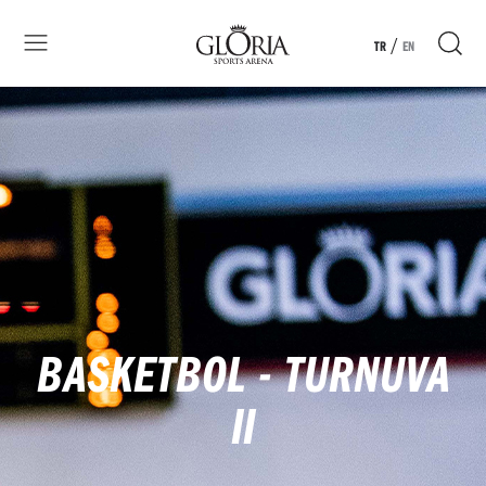
/
TR
EN
BASKETBOL - TURNUVA
II